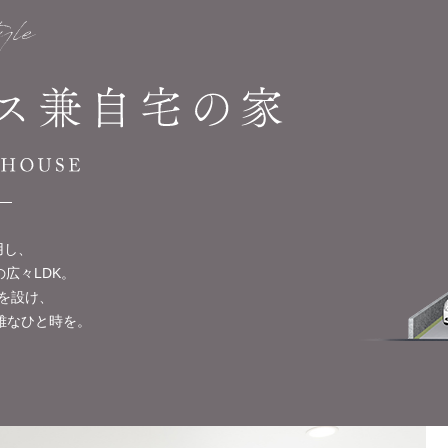
用し、
広々LDK。
を設け、
雅なひと時を。