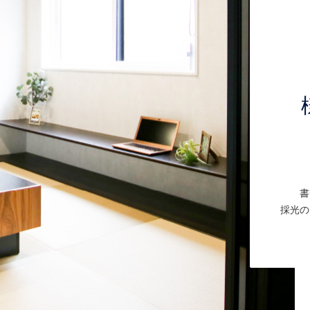
書
採光の