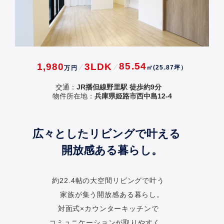
85.54
1,980
3LDK
㎡(25.87坪）
万円
交通：
JR播但線野里駅 徒歩約9分
物件所在地：
兵庫県姫路市西中島12-4
広々としたリビングで叶える
開放感ある暮らし。
約22.4帖の大空間リビングで叶う
家族が集う開放感ある暮らし。
対面式×カウンターキッチンで
コミュニケーションが取りやすく、