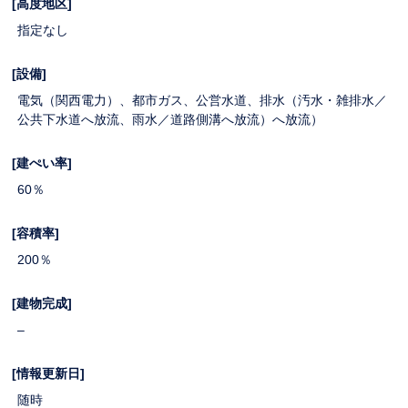
[高度地区]
指定なし
[設備]
電気（関西電力）、都市ガス、公営水道、排水（汚水・雑排水／
公共下水道へ放流、雨水／道路側溝へ放流）へ放流）
[建ぺい率]
60％
[容積率]
200％
[建物完成]
–
[情報更新日]
随時