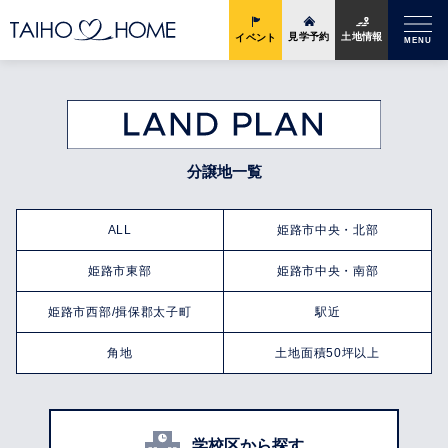
土地情報
見学予約
イベント
MENU
分譲地一覧
ALL
姫路市中央・北部
姫路市東部
姫路市中央・南部
姫路市西部/揖保郡太子町
駅近
角地
土地面積50坪以上
学校区から探す