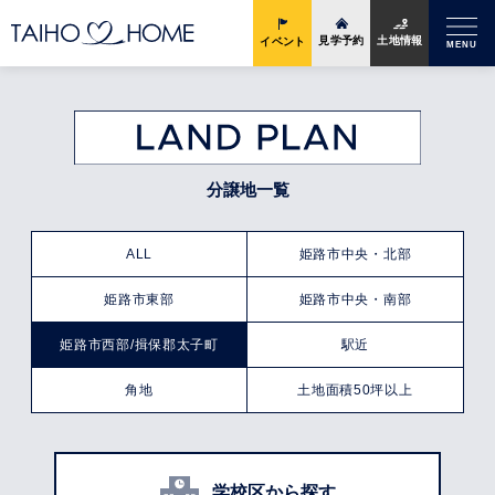
土地情報
見学予約
イベント
MENU
分譲地一覧
ALL
姫路市中央・北部
姫路市東部
姫路市中央・南部
姫路市西部/揖保郡太子町
駅近
角地
土地面積50坪以上
学校区から探す