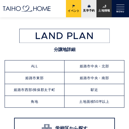
土地情報
見学予約
イベント
MENU
分譲地詳細
ALL
姫路市中央・北部
姫路市東部
姫路市中央・南部
姫路市西部/揖保郡太子町
駅近
角地
土地面積50坪以上
学校区から探す