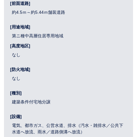
[前面道路]
約4.5ｍ～約5.44ｍ舗装道路
[用途地域]
第ニ種中高層住居専用地域
[高度地区]
なし
[防火地域]
なし
[種別]
建築条件付宅地分譲
[設備]
電気、都市ガス、公営水道、排水（汚水・雑排水／公共下
水道へ放流、雨水／道路側溝へ放流）