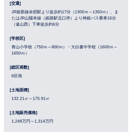
[交通]
JR姫新線余部駅より徒歩約17分（1300ｍ～1350ｍ）、ま
たはJR山陽本線（姫路駅北口停）より神姫バス乗車16分
（遠山西）下車徒歩約6分
[学校区]
青山小学校（750ｍ～800ｍ）・大白書中学校（1600ｍ～
1650ｍ）
[総区画数]
6区画
[土地面積]
132.21㎡～175.91㎡
[土地販売価格]
1,248万円～1,314万円