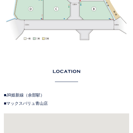
■
JR姫新線（余部駅）
■
マックスバリュ青山店