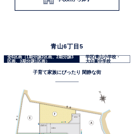
青山6丁目5
全6区画（1期分譲2区画、2期分譲3
学区|青山小学校・
区画、3期分譲1区画）
大白書中学校
子育て家族にぴったり 閑静な街